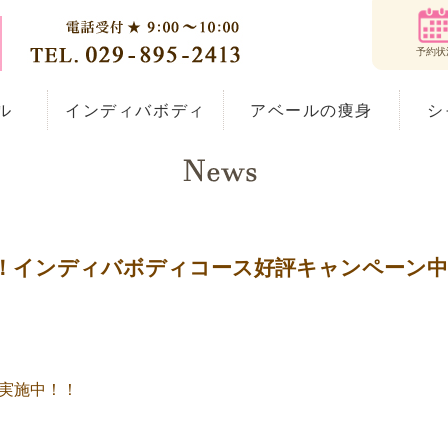
予約状
ル
インディバボディ
アベールの痩身
シ
覧
イシャル
ェイシャル
！インディバボディコース好評キャンペーン中
実施中！！