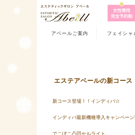
アベールご案内
フェイシャ
フェイシャル一
インディバフェ
リフトアップフ
エステアベールの新コース
新コース登場！！インディバ☆
インディバ最新機種導入キャンペーン
でこぼこ凸凹セルライト。