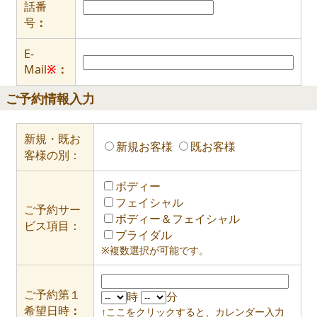
話番
号
：
E-
Mail
※
：
ご予約情報入力
新規・既お
新規お客様
既お客様
客様の別：
ボディー
フェイシャル
ご予約サー
ボディー＆フェイシャル
ビス項目：
ブライダル
※複数選択が可能です。
ご予約第１
時
分
希望日時
：
↑ここをクリックすると、カレンダー入力