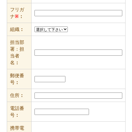
フリガ
ナ
※
：
組織
：
担当部
署：担
当者
名
：
郵便番
号
：
住所
：
電話番
号
：
携帯電